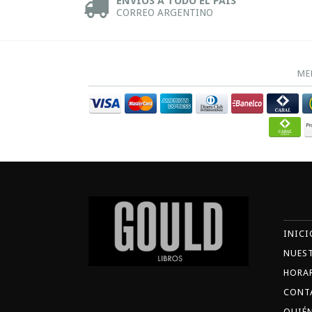
ENVÍOS A TODO EL PAÍS
CORREO ARGENTINO
ME
INICI
NUES
HORA
CONT
QUIÉ