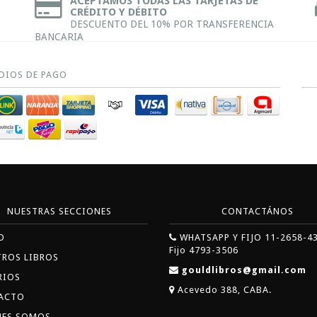
ACEPTAMOS TODAS LAS TARJETAS DE
CRÉDITO Y DÉBITO
DESCUENTO DEL 10% POR TRANSFERENCIA
BANCARIA
DIOS DE PAGO
NUESTRAS SECCIONES
CONTACTÁNOS
O
WHATSAPP Y FIJO 11-2658-4
Fijo 4793-3506
TROS LIBROS
gouldlibros@gmail.com
RIOS
Acevedo 388, CABA.
ACTO
NES SOMOS