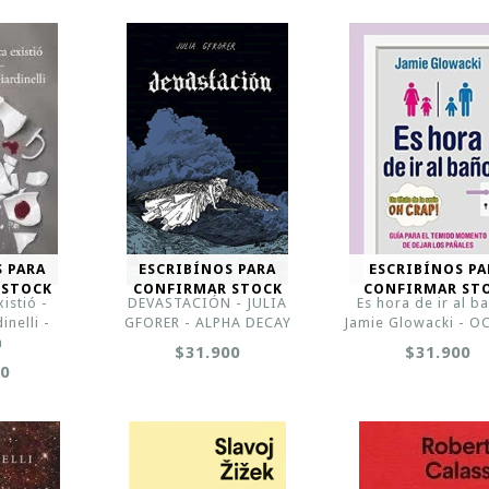
S PARA
ESCRIBÍNOS PARA
ESCRIBÍNOS PA
 STOCK
CONFIRMAR STOCK
CONFIRMAR ST
istió -
DEVASTACIÓN - JULIA
Es hora de ir al b
nelli -
GFORER - ALPHA DECAY
Jamie Glowacki - 
a
$31.900
$31.900
00