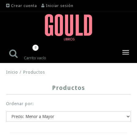
Crear cuenta
Iniciar sesión
0
Toggl
Carrito vacío
navig
Inicio
/
Productos
Productos
Ordenar por: