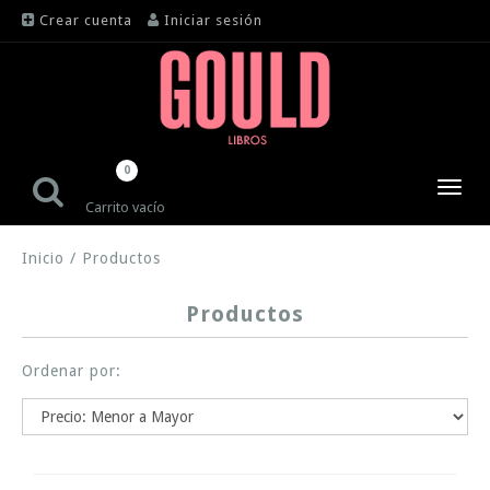
Crear cuenta
Iniciar sesión
0
Toggl
Carrito vacío
navig
Inicio
/
Productos
Productos
Ordenar por: