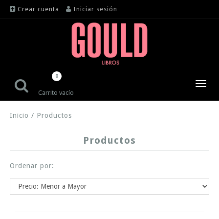
Crear cuenta
Iniciar sesión
0
Toggl
Carrito vacío
navig
Inicio
/
Productos
Productos
Ordenar por: