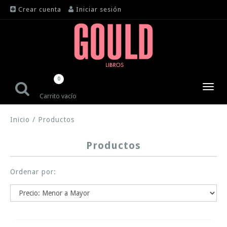
Crear cuenta
Iniciar sesión
0
Toggl
Carrito vacío
navig
Inicio
/
Productos
Productos
Ordenar por: