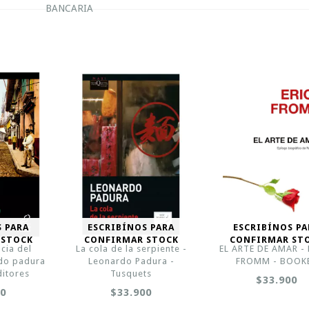
BANCARIA
S PARA
ESCRIBÍNOS PARA
ESCRIBÍNOS PA
 STOCK
CONFIRMAR STOCK
CONFIRMAR ST
cia del
La cola de la serpiente -
EL ARTE DE AMAR -
rdo padura
Leonardo Padura -
FROMM - BOOK
ditores
Tusquets
$33.900
00
$33.900