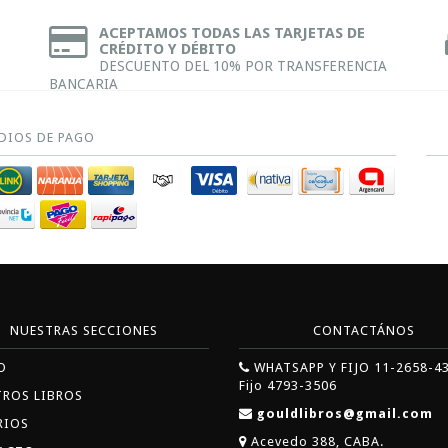
ACEPTAMOS TODAS LAS TARJETAS DE
CRÉDITO Y DÉBITO
DESCUENTO DEL 10% POR TRANSFERENCIA
BANCARIA
DIOS DE PAGO
NUESTRAS SECCIONES
CONTACTÁNOS
O
WHATSAPP Y FIJO 11-2658-4
Fijo 4793-3506
TROS LIBROS
gouldlibros@gmail.com
RIOS
Acevedo 388, CABA.