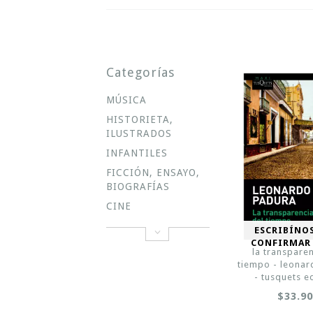
Categorías
MÚSICA
HISTORIETA,
ILUSTRADOS
INFANTILES
FICCIÓN, ENSAYO,
BIOGRAFÍAS
CINE
ESCRIBÍNO
CONFIRMAR
la transparen
tiempo - leona
- tusquets e
$33.9