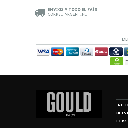
ENVÍOS A TODO EL PAÍS
CORREO ARGENTINO
ME
INICI
NUES
HORA