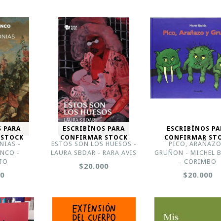
S PARA
ESCRIBÍNOS PARA
ESCRIBÍNOS PA
 STOCK
CONFIRMAR STOCK
CONFIRMAR ST
NIAS -
ESTOS SON LOS HUESOS -
PICO, ARAÑAZO
NCO -
LAURA SBDAR - RARA AVIS
GRUÑON - MICHEL 
TO
- CORIMBO
$20.000
00
$20.000