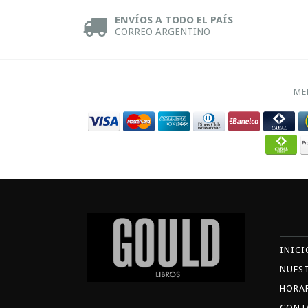
ENVÍOS A TODO EL PAÍS
CORREO ARGENTINO
ME
INICI
NUES
HORA
CONT