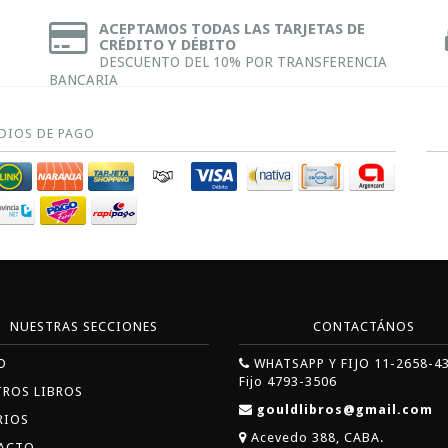
ACEPTAMOS TODAS LAS TARJETAS DE
CRÉDITO Y DÉBITO
DESCUENTO DEL 10% POR TRANSFERENCIA
BANCARIA
DIOS DE PAGO
NUESTRAS SECCIONES
CONTACTÁNOS
O
WHATSAPP Y FIJO 11-2658-4
Fijo 4793-3506
TROS LIBROS
gouldlibros@gmail.com
RIOS
Acevedo 388, CABA.
ACTO