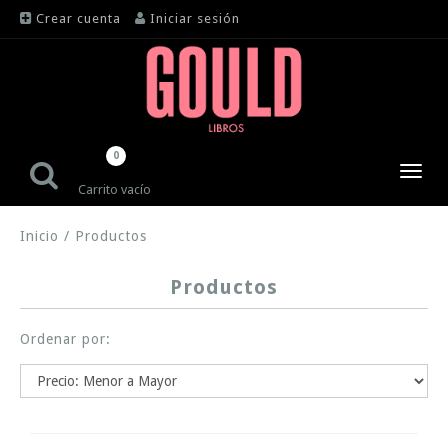
Crear cuenta
Iniciar sesión
0
Toggl
Carrito vacío
navig
Inicio
/
Productos
Productos
Ordenar por: