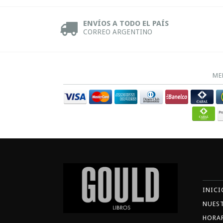
ENVÍOS A TODO EL PAÍS
CORREO ARGENTINO
ME
INICI
NUES
HORA