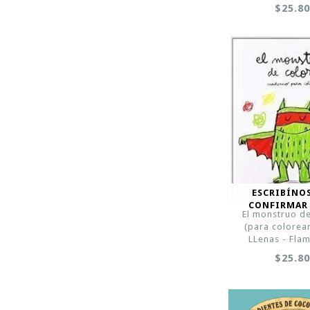
$25.8
ESCRIBÍNO
CONFIRMAR
El monstruo d
(para colorear
LLenas - Fla
$25.8