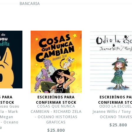
BANCARIA
S PARA
ESCRIBÍNOS PARA
ESCRIBÍNOS PA
 STOCK
CONFIRMAR STOCK
CONFIRMAR ST
 Guau Guau
COSAS QUE NUNCA
ODIO LA ESCUEL
la - Mark
CAMBIAN - RICHARD ZELA
Jeanne Willis / Tony
/Megan
- OCEANO HISTORIAS
OCEANO TRAVES
 - Oceano
GRAFICAS
$25.800
ia
$25.800