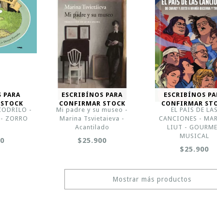
S PARA
ESCRIBÍNOS PARA
ESCRIBÍNOS PA
 STOCK
CONFIRMAR STOCK
CONFIRMAR ST
CODRILO -
Mi padre y su museo -
EL PAIS DE LA
e - ZORRO
Marina Tsvietaieva -
CANCIONES - MA
Acantilado
LIUT - GOURM
MUSICAL
00
$25.900
$25.900
Mostrar más productos