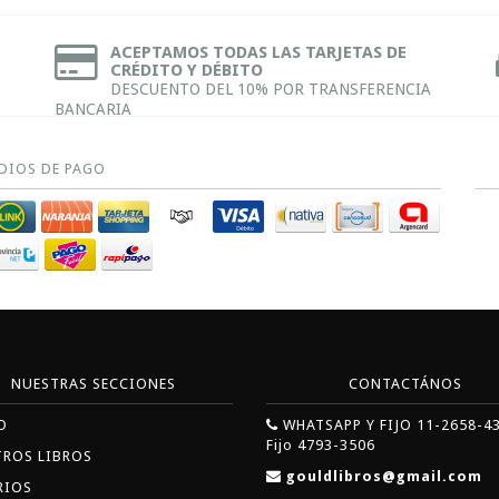
ACEPTAMOS TODAS LAS TARJETAS DE
CRÉDITO Y DÉBITO
DESCUENTO DEL 10% POR TRANSFERENCIA
BANCARIA
DIOS DE PAGO
NUESTRAS SECCIONES
CONTACTÁNOS
O
WHATSAPP Y FIJO 11-2658-4
Fijo 4793-3506
TROS LIBROS
gouldlibros@gmail.com
RIOS