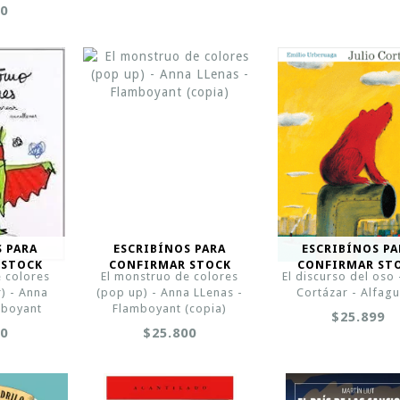
00
S PARA
ESCRIBÍNOS PARA
ESCRIBÍNOS PA
 STOCK
CONFIRMAR STOCK
CONFIRMAR ST
e colores
El monstruo de colores
El discurso del oso 
) - Anna
(pop up) - Anna LLenas -
Cortázar - Alfag
mboyant
Flamboyant (copia)
$25.899
00
$25.800