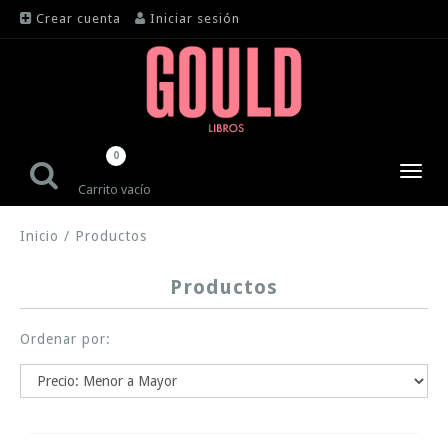
Crear cuenta
Iniciar sesión
0
Toggl
Carrito vacío
navig
Inicio
/
Productos
Productos
Ordenar por: