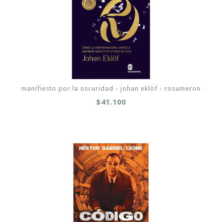
manifiesto por la oscuridad - johan eklöf - rosameron
$41.100