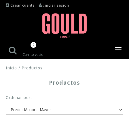
Crear cuenta
Iniciar sesión
0
Toggl
Carrito vacío
navig
Inicio
/
Productos
Productos
Ordenar por: