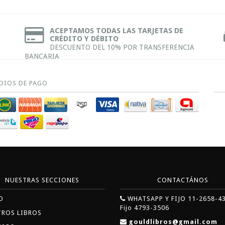
ACEPTAMOS TODAS LAS TARJETAS DE
CRÉDITO Y DÉBITO
DESCUENTO DEL 10% POR TRANSFERENCIA
BANCARIA
DIOS DE PAGO
NUESTRAS SECCIONES
CONTACTÁNOS
O
WHATSAPP Y FIJO 11-2658-4
Fijo 4793-3506
TROS LIBROS
gouldlibros@gmail.com