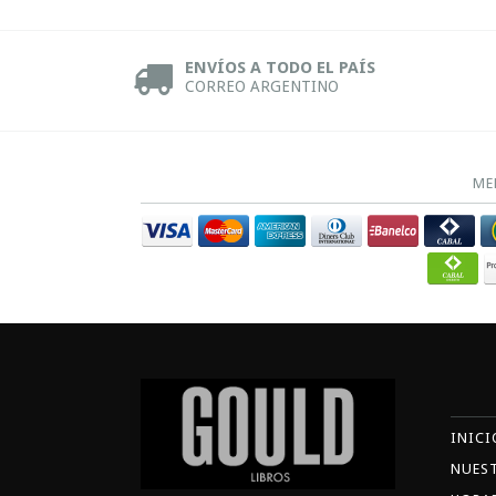
ENVÍOS A TODO EL PAÍS
CORREO ARGENTINO
ME
INICI
NUES