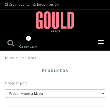
Crear cuenta
Iniciar sesión
0
Toggl
Carrito vacío
navig
Inicio
/
Productos
Productos
Ordenar por: