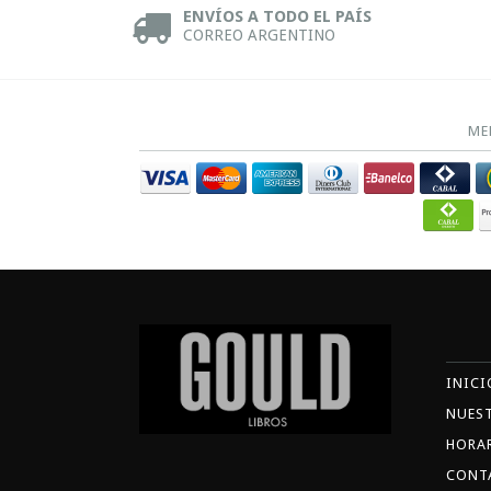
ENVÍOS A TODO EL PAÍS
CORREO ARGENTINO
ME
INICI
NUES
HORA
CONT