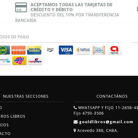
ACEPTAMOS TODAS LAS TARJETAS DE
CRÉDITO Y DÉBITO
DESCUENTO DEL 10% POR TRANSFERENCIA
BANCARIA
DIOS DE PAGO
NUESTRAS SECCIONES
CONTACTÁNOS
O
WHATSAPP Y FIJO 11-2658-4
Fijo 4793-3506
TROS LIBROS
gouldlibros@gmail.com
RIOS
Acevedo 388, CABA.
ACTO