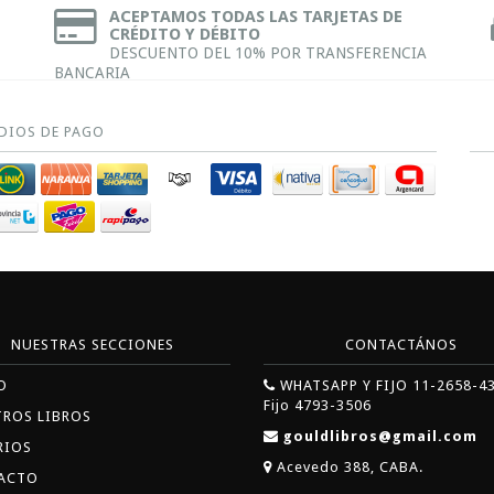
ACEPTAMOS TODAS LAS TARJETAS DE
CRÉDITO Y DÉBITO
DESCUENTO DEL 10% POR TRANSFERENCIA
BANCARIA
DIOS DE PAGO
NUESTRAS SECCIONES
CONTACTÁNOS
O
WHATSAPP Y FIJO 11-2658-4
Fijo 4793-3506
TROS LIBROS
gouldlibros@gmail.com
RIOS
Acevedo 388, CABA.
ACTO