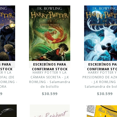
S PARA
ESCRIBÍNOS PARA
ESCRIBÍNOS PA
 STOCK
CONFIRMAR STOCK
CONFIRMAR ST
R Y LA
HARRY POTTER Y LA
HARRY POTTER Y
OFAL (DE
CÁMARA SECRETA - J.K
PRISIONERO DE AZ
 ROWLING -
ROWLING - Salamandra
- J.K ROWLING 
DRA
de bolsillo
Salamandra de bol
99
$30.599
$30.599