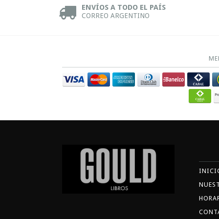
ENVÍOS A TODO EL PAÍS
CORREO ARGENTINO
ME
INICI
NUES
HORA
CONT