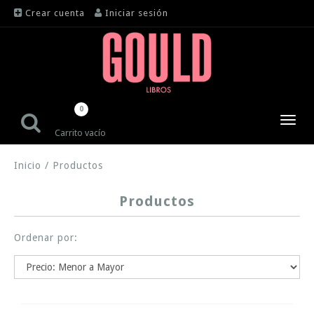
Crear cuenta
Iniciar sesión
0
Toggl
Carrito vacío
navig
Inicio
/
Productos
Productos
Ordenar por: