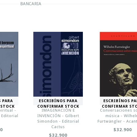
BANCARIA
S PARA
ESCRIBÍNOS PARA
ESCRIBÍNOS PA
 STOCK
CONFIRMAR STOCK
CONFIRMAR ST
iritual -
IMAGINACIÓN E
Conversaciones s
Editorial
INVENCIÓN - Gilbert
música - Wilhe
s
Simondon - Editorial
Furtwängler - Acan
Cactus
00
$32.900
$32.900