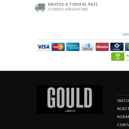
ENVÍOS A TODO EL PAÍS
CORREO ARGENTINO
ME
INICI
NUES
HORA
CONT