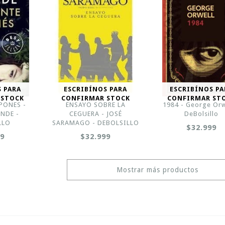
S PARA
ESCRIBÍNOS PARA
ESCRIBÍNOS PA
 STOCK
CONFIRMAR STOCK
CONFIRMAR ST
PONES -
ENSAYO SOBRE LA
1984 - George Orw
ENDE -
CEGUERA - JOSÉ
DeBolsillo
LLO
SARAMAGO - DEBOLSILLO
$32.999
99
$32.999
Mostrar más productos