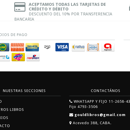
ACEPTAMOS TODAS LAS TARJETAS DE
CRÉDITO Y DÉBITO
DESCUENTO DEL 10% POR TRANSFERENCIA
BANCARIA
DIOS DE PAGO
NUESTRAS SECCIONES
CONTACTÁNOS
O
WHATSAPP Y FIJO 11-2658-4
Fijo 4793-3506
TROS LIBROS
gouldlibros@gmail.com
RIOS
Acevedo 388, CABA.
ACTO