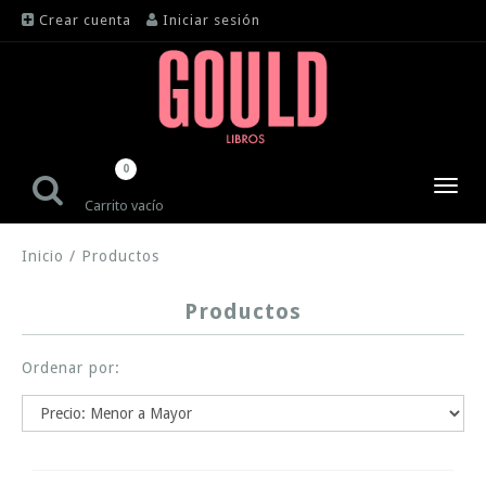
Crear cuenta
Iniciar sesión
0
Toggl
Carrito vacío
navig
Inicio
/
Productos
Productos
Ordenar por: