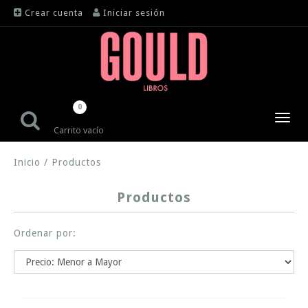
Crear cuenta
Iniciar sesión
0
Toggl
Carrito vacío
navig
Inicio
/
Productos
Productos
Ordenar por: