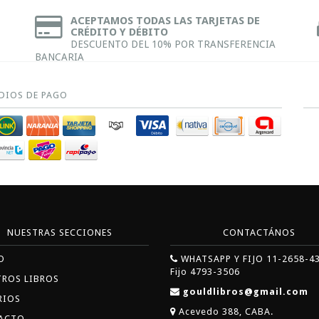
ACEPTAMOS TODAS LAS TARJETAS DE
CRÉDITO Y DÉBITO
DESCUENTO DEL 10% POR TRANSFERENCIA
BANCARIA
DIOS DE PAGO
NUESTRAS SECCIONES
CONTACTÁNOS
O
WHATSAPP Y FIJO 11-2658-4
Fijo 4793-3506
TROS LIBROS
gouldlibros@gmail.com
RIOS
Acevedo 388, CABA.
ACTO