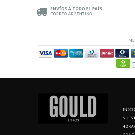
ENVÍOS A TODO EL PAÍS
CORREO ARGENTINO
ME
INICI
NUES
HORA
CONT