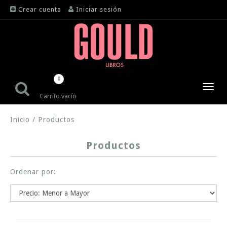
Crear cuenta
Iniciar sesión
0
Toggl
Carrito vacío
navig
Inicio
/
Productos
Productos
Ordenar por: