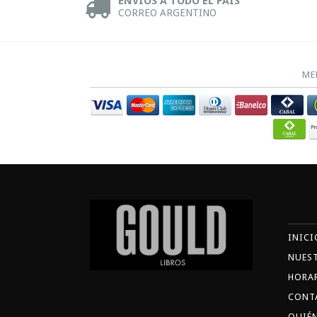
ENVÍOS A TODO EL PAÍS
CORREO ARGENTINO
ME
INICI
NUES
HORA
CONT
QUIÉ