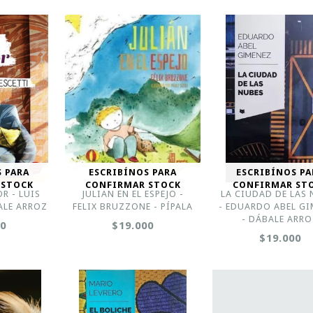
S PARA
ESCRIBÍNOS PARA
ESCRIBÍNOS PA
 STOCK
CONFIRMAR STOCK
CONFIRMAR ST
R - LUIS
JULIAN EN EL ESPEJO -
LA CIUDAD DE LAS
ALE ARROZ
FELIX BRUZZONE - PÍPALA
- EDUARDO ABEL G
- DÁBALE ARR
00
$19.000
$19.000