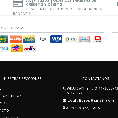
ACEPTAMOS TODAS LAS TARJETAS DE
CRÉDITO Y DÉBITO
DESCUENTO DEL 10% POR TRANSFERENCIA
BANCARIA
DIOS DE PAGO
NUESTRAS SECCIONES
CONTACTÁNOS
O
WHATSAPP Y FIJO 11-2658-4
Fijo 4793-3506
TROS LIBROS
gouldlibros@gmail.com
RIOS
Acevedo 388, CABA.
ACTO
NES SOMOS