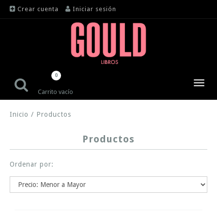
Crear cuenta
Iniciar sesión
0
Toggl
Carrito vacío
navig
Inicio
/
Productos
Productos
Ordenar por: