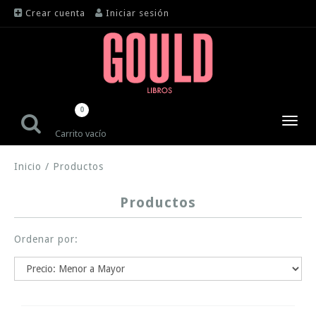
Crear cuenta
Iniciar sesión
0
Toggl
Carrito vacío
navig
Inicio
/
Productos
Productos
Ordenar por: