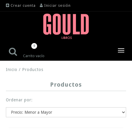
Crear cuenta
Iniciar sesión
0
Toggl
Carrito vacío
navig
Inicio
/
Productos
Productos
Ordenar por: