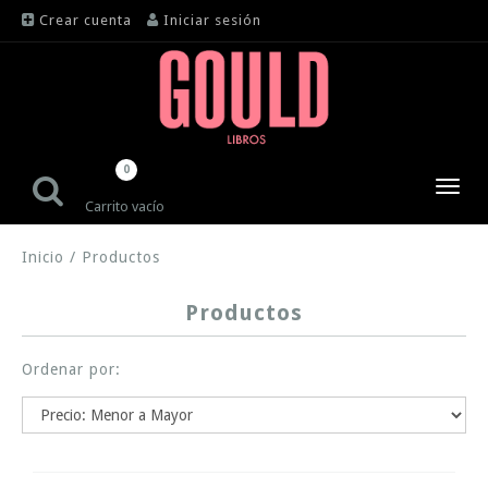
Crear cuenta
Iniciar sesión
0
Toggl
Carrito vacío
navig
Inicio
/
Productos
Productos
Ordenar por: