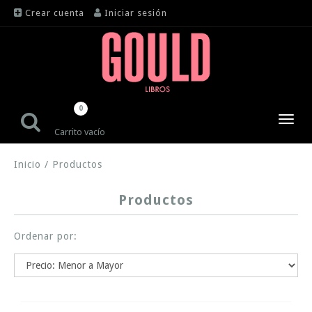
Crear cuenta
Iniciar sesión
0
Toggl
Carrito vacío
navig
Inicio
/
Productos
Productos
Ordenar por: