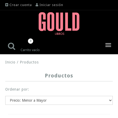
Crear cuenta
Iniciar sesión
0
Toggl
Carrito vacío
navig
Inicio
/
Productos
Productos
Ordenar por: