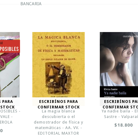
BANCARIA
S PARA
ESCRIBÍNOS PARA
ESCRIBÍNOS PA
 STOCK
CONFIRMAR STOCK
CONFIRMAR ST
OSIBLES -
La magia blanca
Ya nadie baila - E
VALE -
descubierta o el
Sastre - Valpara
EROLA
demostrador de física y
$18.800
matemáticas - AA. VV. -
00
EDITORIAL MAXTOR