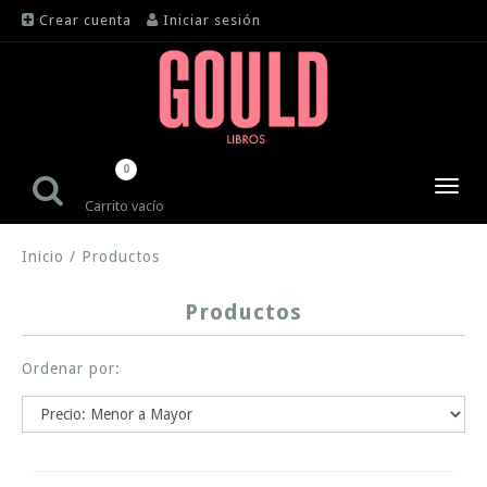
Crear cuenta
Iniciar sesión
0
Toggl
Carrito vacío
navig
Inicio
/
Productos
Productos
Ordenar por: