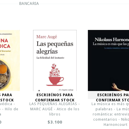
BANCARIA
S PARA
ESCRIBÍNOS PARA
ESCRIBÍNOS PA
 STOCK
CONFIRMAR STOCK
CONFIRMAR ST
védica -
LAS PEQUEÑAS ALEGRÍAS -
La música es más q
 - Hilo de
MARC AUGÉ - Atico de los
palabras - La mú
a
libros
romántica: entrevis
comentarios - Nik
0
$3.100
Harnoncourt