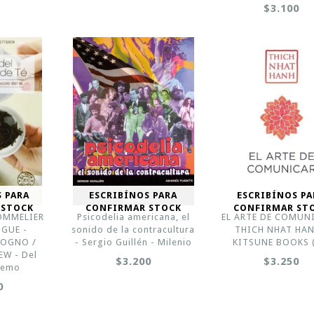
$3.100
S PARA
ESCRIBÍNOS PARA
ESCRIBÍNOS PA
 STOCK
CONFIRMAR STOCK
CONFIRMAR ST
OMMELIER
Psicodelia americana, el
EL ARTE DE COMUNI
NGUE -
sonido de la contracultura
THICH NHAT HAN
SOGNO /
- Sergio Guillén - Milenio
KITSUNE BOOKS (
EW - Del
$3.200
$3.250
remo
0