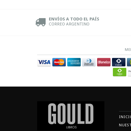
ENVÍOS A TODO EL PAÍS
CORREO ARGENTINO
ME
INICI
NUES