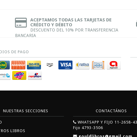
ACEPTAMOS TODAS LAS TARJETAS DE
CRÉDITO Y DÉBITO
DESCUENTO DEL 10% POR TRANSFERENCIA
BANCARIA
DIOS DE PAGO
NUESTRAS SECCIONES
CONTACTÁNOS
O
WHATSAPP Y FIJO 11-2658-4
Fijo 4793-3506
TROS LIBROS
gouldlibros@gmail.com