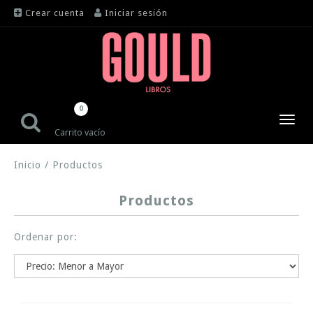
Crear cuenta
Iniciar sesión
0
Toggl
Carrito vacío
navig
Inicio
/
Productos
Productos
Ordenar por: