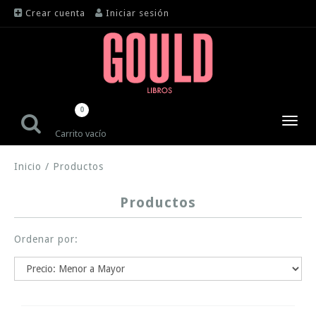
Crear cuenta
Iniciar sesión
0
Toggl
Carrito vacío
navig
Inicio
/
Productos
Productos
Ordenar por: