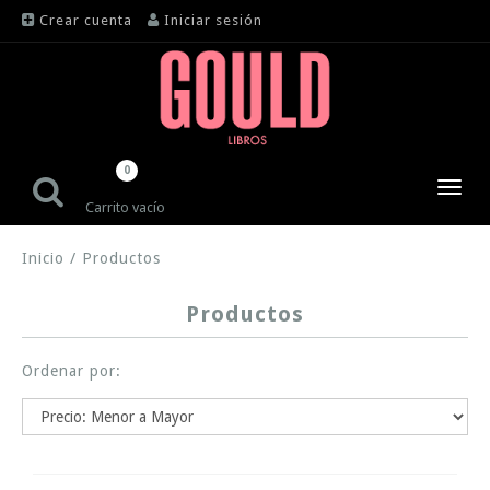
Crear cuenta
Iniciar sesión
0
Toggl
Carrito vacío
navig
Inicio
/
Productos
Productos
Ordenar por: