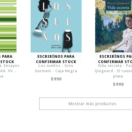
S PARA
ESCRIBÍNOS PARA
ESCRIBÍNOS PA
 STOCK
CONFIRMAR STOCK
CONFIRMAR ST
a. Ensayos
Los sueños - Gino
Vida secreta - Pa
AA. VV. -
Germani - Caja Negra
Quignard - El cuen
na
plata
$990
$990
Mostrar más productos