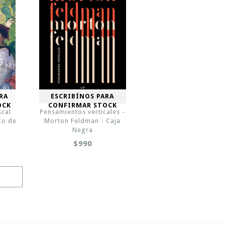
RA
ESCRIBÍNOS PARA
OCK
CONFIRMAR STOCK
scal
Pensamientos verticales -
co de
Morton Feldman - Caja
Negra
$990