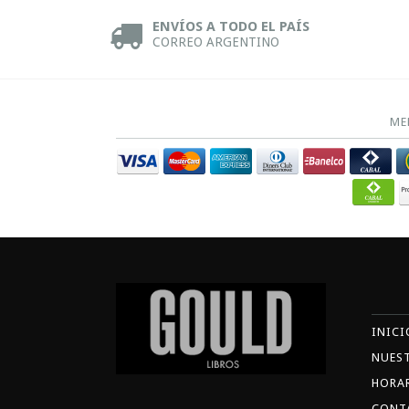
ENVÍOS A TODO EL PAÍS
CORREO ARGENTINO
ME
INICI
NUES
HORA
CONT