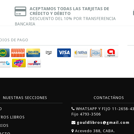
ACEPTAMOS TODAS LAS TARJETAS DE
CRÉDITO Y DÉBITO
DESCUENTO DEL 10% POR TRANSFERENCIA
BANCARIA
DIOS DE PAGO
NUESTRAS SECCIONES
CONTACTÁNOS
O
WHATSAPP Y FIJO 11-2658-4
Fijo 4793-3506
TROS LIBROS
gouldlibros@gmail.com
RIOS
Acevedo 388, CABA.
ACTO