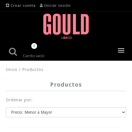
Crear cuenta
Iniciar sesión
0
Toggl
Carrito vacío
navig
Inicio
/
Productos
Productos
Ordenar por: