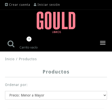
Crear cuenta
Iniciar sesión
0
Toggl
Carrito vacío
navig
Inicio
/
Productos
Productos
Ordenar por: