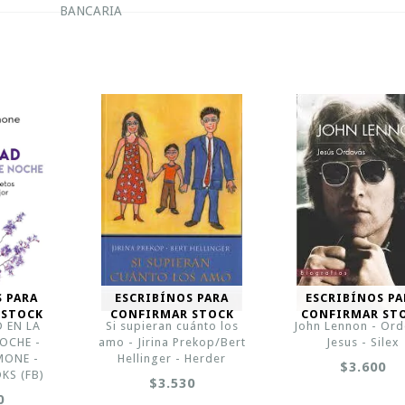
BANCARIA
S PARA
ESCRIBÍNOS PARA
ESCRIBÍNOS PA
 STOCK
CONFIRMAR STOCK
CONFIRMAR ST
D EN LA
Si supieran cuánto los
John Lennon - Or
OCHE -
amo - Jirina Prekop/Bert
Jesus - Silex
MONE -
Hellinger - Herder
$3.600
KS (FB)
$3.530
0