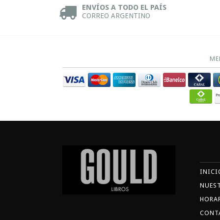
ENVÍOS A TODO EL PAÍS
CORREO ARGENTINO
ME
INICI
NUES
HORA
CONT