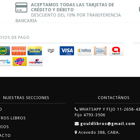
ACEPTAMOS TODAS LAS TARJETAS DE
CRÉDITO Y DÉBITO
DESCUENTO DEL 10% POR TRANSFERENCIA
BANCARIA
DIOS DE PAGO
NUESTRAS SECCIONES
CONTACTÁNOS
O
WHATSAPP Y FIJO 11-2658-4
Fijo 4793-3506
TROS LIBROS
gouldlibros@gmail.com
RIOS
Acevedo 388, CABA.
ACTO