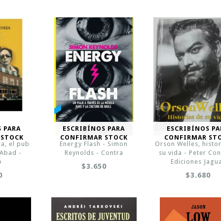
S PARA
ESCRIBÍNOS PARA
ESCRIBÍNOS PA
 STOCK
CONFIRMAR STOCK
CONFIRMAR ST
a, el pub
Energy Flash - Simon
Orson Welles, histo
 Abad -
Reynolds - Contra
su vida - Peter Con
o
Ediciones Jagu
$3.650
0
$3.680