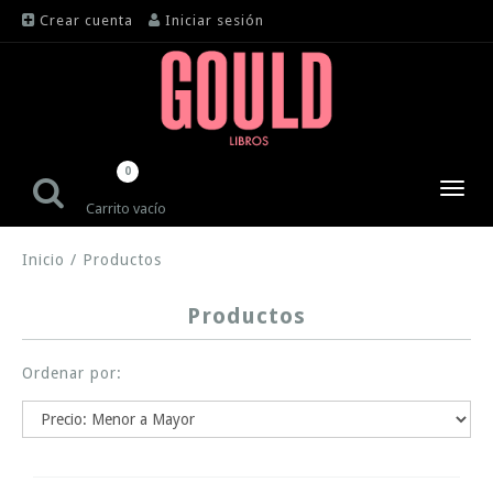
Crear cuenta
Iniciar sesión
0
Toggl
Carrito vacío
navig
Inicio
/
Productos
Productos
Ordenar por: